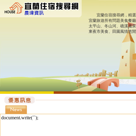
宜蘭住宿搜尋網，精選宜
宜蘭旅遊所有問題美食餐廳
太平山、冬山河、礁溪溫泉
東夜市美食、田園風情悠閒
document.write(``);